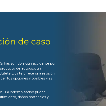
ción de caso
Si has sufrido algún accidente por
n producto defectuoso, un
ufete Lidji te ofrece una revisión
der tus opciones y posibles vías
ial. La indemnización puede
ufrimiento, daños materiales y