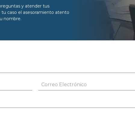
 preguntas y atender tus
 tu caso el asesoramiento atento
 tu nombre.