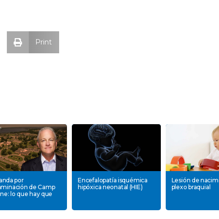
Print
nda por
Encefalopatía isquémica
Lesión de nacim
aminación de Camp
hipóxica neonatal (HIE)
plexo braquial
ne: lo que hay que