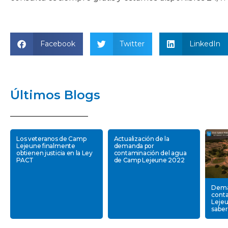
Facebook
Twitter
LinkedIn
Últimos Blogs
Los veteranos de Camp
Actualización de la
Lejeune finalmente
demanda por
obtienen justicia en la Ley
contaminación del agua
PACT
de Camp Lejeune 2022
Dema
cont
Lejeu
saber