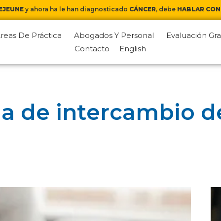
EJEUNE
y ahora ha le han diagnosticado
CÁNCER
, debe
HABLAR CON
reas De Práctica
Abogados Y Personal
Evaluación Gra
Contacto
English
 de intercambio d