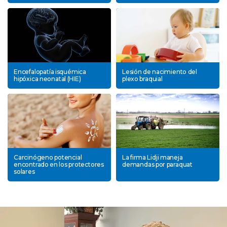
Encefalopatía isquémica
Lesión de nacimiento del
hipóxica neonatal (HIE)
plexo braquial
Carcinógeno potencial
La firma Lidji maneja
encontrado en los protectores
demandas por paraquat
solares