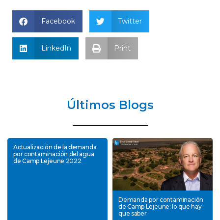
Facebook
Twitter
LinkedIn
Print
Últimos Blogs
Actualización de la demanda
por contaminación del agua
de Camp Lejeune 2022
Demanda por contaminación
de Camp Lejeune: lo que hay
que saber