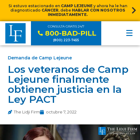
Si estuvo estacionado en
CAMP LEJEUNE
y ahora ha le han
diagnosticado
CÁNCER
, debe
HABLAR CON NOSOTROS
INMEDIATAMENTE.
CONSULTA GRATIS 24/7
800-BAD-PILL
(800) 223-7455
Demanda de Camp Lejeune
Los veteranos de Camp
Lejeune finalmente
obtienen justicia en la
Ley PACT
The Lidji Firm
octubre 7, 2022