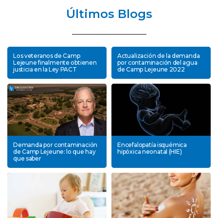
Últimos Blogs
Los veteranos de Camp
Actualización de la demanda
Lejeune finalmente obtienen
por contaminación del agua
justicia en la Ley PACT
de Camp Lejeune 2022
Demanda por contaminación
Encefalopatía isquémica
de Camp Lejeune: lo que hay
hipóxica neonatal (HIE)
que saber