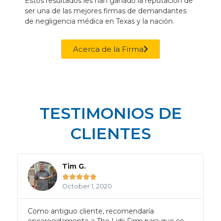
Estos resultados les han ganado la reputación de
ser una de las mejores firmas de demandantes
de negligencia médica en Texas y la nación.
Acerca de la Firma
TESTIMONIOS DE
CLIENTES
Tim G.





October 1, 2020
d
Como antiguo cliente, recomendaría
encarecidamente a The Lidji Firm para que se