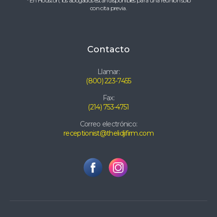
* En Houston, los abogados están disponibles para una reunión solo
con cita previa.
Contacto
Llamar:
(800) 223-7455
Fax:
(214) 753-4751
Correo electrónico:
receptionist@thelidjifirm.com