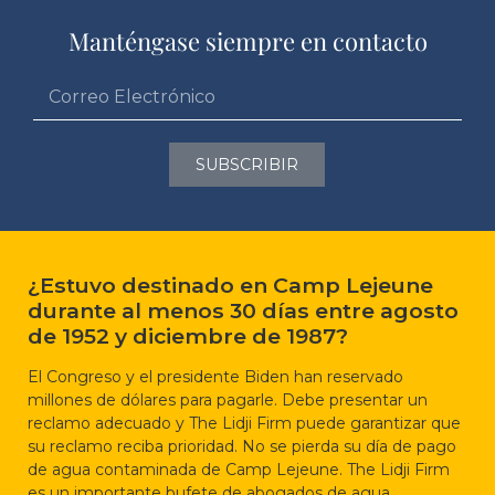
Manténgase siempre en contacto
SUBSCRIBIR
¿Estuvo destinado en Camp Lejeune
durante al menos 30 días entre agosto
de 1952 y diciembre de 1987?
El Congreso y el presidente Biden han reservado
millones de dólares para pagarle. Debe presentar un
reclamo adecuado y The Lidji Firm puede garantizar que
su reclamo reciba prioridad. No se pierda su día de pago
de agua contaminada de Camp Lejeune. The Lidji Firm
es un importante bufete de abogados de agua