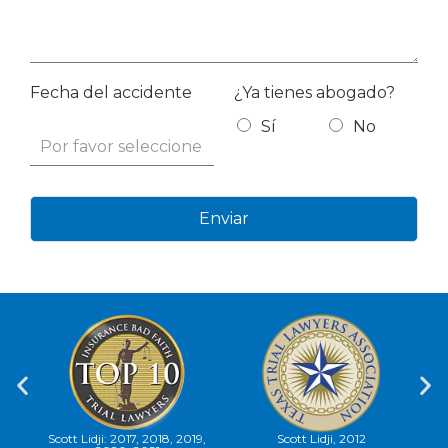
Fecha del accidente
¿Ya tienes abogado?
Sí
No
Enviar
Scott Lidji, 2012
Bufete Lidji, 2022
Sc