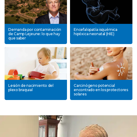
Demanda por contaminación
Encefalopatía isquémica
de Camp Lejeune: lo que hay
hipóxica neonatal (HIE)
que saber
Lesión de nacimiento del
Carcinógeno potencial
plexo braquial
encontrado en los protectores
solares