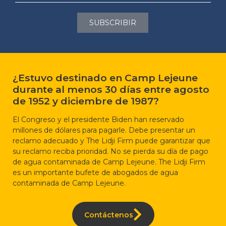
SUBSCRIBIR
¿Estuvo destinado en Camp Lejeune
durante al menos 30 días entre agosto
de 1952 y diciembre de 1987?
El Congreso y el presidente Biden han reservado
millones de dólares para pagarle. Debe presentar un
reclamo adecuado y The Lidji Firm puede garantizar que
su reclamo reciba prioridad. No se pierda su día de pago
de agua contaminada de Camp Lejeune. The Lidji Firm
es un importante bufete de abogados de agua
contaminada de Camp Lejeune.
Contáctenos