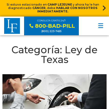
Si estuvo estacionado en
CAMP LEJEUNE
y ahora ha le han
diagnosticado
CÁNCER
, debe
HABLAR CON NOSOTROS
INMEDIATAMENTE.
CONSULTA GRATIS 24/7
800-BAD-PILL
(800) 223-7455
Categoría: Ley de
Texas